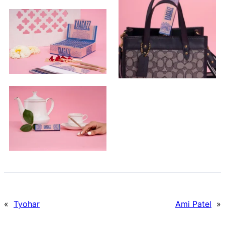
«
Tyohar
Ami Patel
»